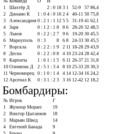
№
Команда
О
И
1
Шахтёр Д
2 : 0
18
3
1
52‑9
57
86,4
2
Динамо К
1 : 0
4 : 0
16
2
4
40‑11
50
75,8
3
Александрия
0 : 2
1 : 1
12
5
5
31‑19
41
62,1
4
Заря
0 : 1
2 : 1
8
8
6
28‑20
32
48,5
5
Львов
0 : 2
2 : 2
7
9
6
19‑20
30
45,5
6
Мариуполь
0 : 3
8
6
8
24‑33
30
45,5
7
Ворскла
0 : 2
2 : 1
9
2
11
18‑28
29
43,9
8
Десна
0 : 2
2 : 0
8
4
10
23‑24
28
42,4
9
Карпаты
1 : 6
1 : 1
5
6
11
26‑37
21
31,8
10
Олимпик Д
2 : 5
1 : 3
4
8
10
25‑33
20
30,3
11
Черноморец
0 : 1
0 : 1
4
4
14
12‑34
16
24,2
12
Арсенал К
0 : 3
1 : 2
3
3
16
12‑42
12
18,2
Бомбардиры:
№
Игрок
Г
1
Жуниор Мораес
19
2
Виктор Цыганков
18
3
Марьян Швед
14
4
Евгений Банада
9
5
Бруно
9