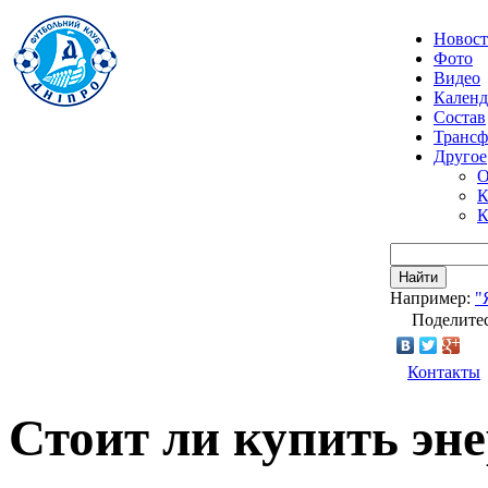
Новос
Фото
Видео
Календ
Состав
Транс
Другое
О
К
К
Найти
Например:
"
Поделитес
Контакты
Стоит ли купить эне