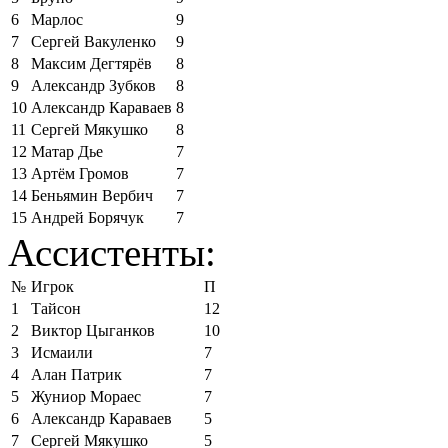
6
Марлос
9
7
Сергей Вакуленко
9
8
Максим Дегтярёв
8
9
Александр Зубков
8
10
Александр Караваев
8
11
Сергей Мякушко
8
12
Матар Дье
7
13
Артём Громов
7
14
Беньямин Вербич
7
15
Андрей Борячук
7
Ассистенты:
№
Игрок
П
1
Тайсон
12
2
Виктор Цыганков
10
3
Исмаили
7
4
Алан Патрик
7
5
Жуниор Мораес
7
6
Александр Караваев
5
7
Сергей Мякушко
5