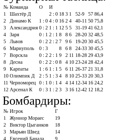
№
Команда
О
И
1
Шахтёр Д
2 : 0
18
3
1
52‑9
57
86,4
2
Динамо К
1 : 0
4 : 0
16
2
4
40‑11
50
75,8
3
Александрия
0 : 2
1 : 1
12
5
5
31‑19
41
62,1
4
Заря
0 : 1
2 : 1
8
8
6
28‑20
32
48,5
5
Львов
0 : 2
2 : 2
7
9
6
19‑20
30
45,5
6
Мариуполь
0 : 3
8
6
8
24‑33
30
45,5
7
Ворскла
0 : 2
2 : 1
9
2
11
18‑28
29
43,9
8
Десна
0 : 2
2 : 0
8
4
10
23‑24
28
42,4
9
Карпаты
1 : 6
1 : 1
5
6
11
26‑37
21
31,8
10
Олимпик Д
2 : 5
1 : 3
4
8
10
25‑33
20
30,3
11
Черноморец
0 : 1
0 : 1
4
4
14
12‑34
16
24,2
12
Арсенал К
0 : 3
1 : 2
3
3
16
12‑42
12
18,2
Бомбардиры:
№
Игрок
Г
1
Жуниор Мораес
19
2
Виктор Цыганков
18
3
Марьян Швед
14
4
Евгений Банада
9