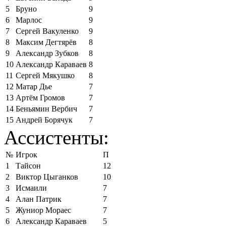
5
Бруно
9
6
Марлос
9
7
Сергей Вакуленко
9
8
Максим Дегтярёв
8
9
Александр Зубков
8
10
Александр Караваев
8
11
Сергей Мякушко
8
12
Матар Дье
7
13
Артём Громов
7
14
Беньямин Вербич
7
15
Андрей Борячук
7
Ассистенты:
№
Игрок
П
1
Тайсон
12
2
Виктор Цыганков
10
3
Исмаили
7
4
Алан Патрик
7
5
Жуниор Мораес
7
6
Александр Караваев
5