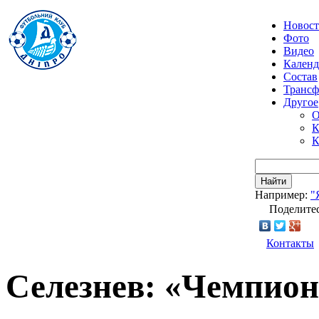
Новос
Фото
Видео
Календ
Состав
Транс
Другое
О
К
К
Найти
Например:
"
Поделитес
Контакты
Селезнев: «Чемпион