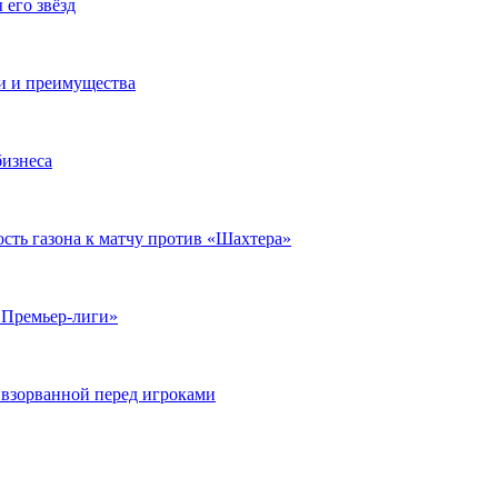
 его звёзд
и и преимущества
изнеса
ость газона к матчу против «Шахтера»
з Премьер-лиги»
 взорванной перед игроками