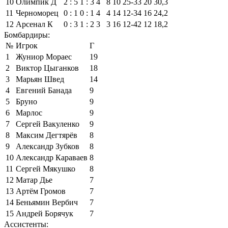
10
Олимпик Д
2 : 5
1 : 3
4
8
10
25‑33
20
30,3
11
Черноморец
0 : 1
0 : 1
4
4
14
12‑34
16
24,2
12
Арсенал К
0 : 3
1 : 2
3
3
16
12‑42
12
18,2
Бомбардиры:
№
Игрок
Г
1
Жуниор Мораес
19
2
Виктор Цыганков
18
3
Марьян Швед
14
4
Евгений Банада
9
5
Бруно
9
6
Марлос
9
7
Сергей Вакуленко
9
8
Максим Дегтярёв
8
9
Александр Зубков
8
10
Александр Караваев
8
11
Сергей Мякушко
8
12
Матар Дье
7
13
Артём Громов
7
14
Беньямин Вербич
7
15
Андрей Борячук
7
Ассистенты: