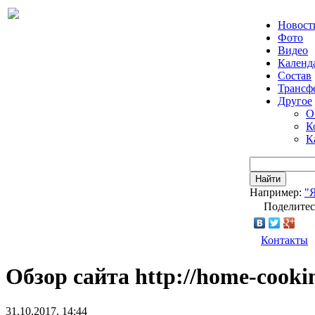
Новост
Фото
Видео
Календ
Состав
Трансф
Другое
О
К
К
Найти
Например:
"
Поделитес
Контакты
Обзор сайта http://home-cooki
31.10.2017, 14:44