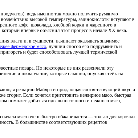
 продуктов), ведь именно так можно получить румяную
т воздействию высокой температуры, аминокислоты вступают в
ренного кофе, шоколада, хлебной корки и жаренного в
 который впервые объяснил этот процесс в начале XX века.
ния влаги и, в сущности, начинают оказывать значимое
ежее фермерское мясо
, лучший способ его подрумянить и
 пригореть и будет способствовать лучшей термической
звестные повара. Но некоторые из них развенчали эту
шипение и шкварчание, которые слышно, опуская стейк на
ывающая реакцию Майяра и придающая соответствующий вкус и
уже сгорит. Если хочется приготовить нежирное мясо, быстрая
ом поможет добиться идеально сочного и нежного мяса,
сначала мясо очень быстро обжаривается — только для корочки
сочность. В большинстве соответствующих рецептов