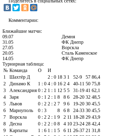
Поделитесь в социальных сетях:
Комментарии:
Ближайшие матчи:
09.07
Демня
31.05
ФК Днепр
27.05
Ворскла
20.05
Сталь Каменское
14.05
ФК Днепр
Турнирная таблица:
№
Команда
О
И
1
Шахтёр Д
2 : 0
18
3
1
52‑9
57
86,4
2
Динамо К
1 : 0
4 : 0
16
2
4
40‑11
50
75,8
3
Александрия
0 : 2
1 : 1
12
5
5
31‑19
41
62,1
4
Заря
0 : 1
2 : 1
8
8
6
28‑20
32
48,5
5
Львов
0 : 2
2 : 2
7
9
6
19‑20
30
45,5
6
Мариуполь
0 : 3
8
6
8
24‑33
30
45,5
7
Ворскла
0 : 2
2 : 1
9
2
11
18‑28
29
43,9
8
Десна
0 : 2
2 : 0
8
4
10
23‑24
28
42,4
9
Карпаты
1 : 6
1 : 1
5
6
11
26‑37
21
31,8