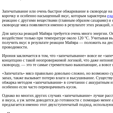
Запечатывание или очень быстрое обжаривание в сковороде на
корочку и особенно насыщенный вкус, которым характерна
ед
реакцию с другими веществами (главным образом сахарами) и 
сковороде мяса появляются именно в результате этих реакций,
Для запуска реакций Майяра требуется очень много энергии. 
воздействие только при температуре около 120 °С. Учитывая в
получить вкус в результате реакции Майяра — положить на дно
проводимости.
Ирония заключается в том, что «запечатывание» вовсе не «запе
концепцию с такой неопровержимой логикой, что даже непонят
сковороду, — это те самые стремительно выкипающие, а вовсе
«Запечатать» мясо правильно довольно сложно, но возможно с
запах, также вызывает потерю влаги и высушивание. Существует
обжарка методом «запечатывания» в сочетании с аккуратным 
особенно если часто переворачивать кусок.
Однако во многих других случаях «запечатывание» лучше рассм
и вкуса, а уж затем доводится до готовности с помощью менее
предлагается именно этот двухступенчатый подход, использу