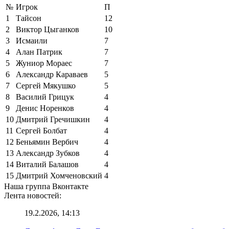
№
Игрок
П
1
Тайсон
12
2
Виктор Цыганков
10
3
Исмаили
7
4
Алан Патрик
7
5
Жуниор Мораес
7
6
Александр Караваев
5
7
Сергей Мякушко
5
8
Василий Грицук
4
9
Денис Норенков
4
10
Дмитрий Гречишкин
4
11
Сергей Болбат
4
12
Беньямин Вербич
4
13
Александр Зубков
4
14
Виталий Балашов
4
15
Дмитрий Хомченовский
4
Наша группа Вконтакте
Лента новостей:
19.2.2026, 14:13