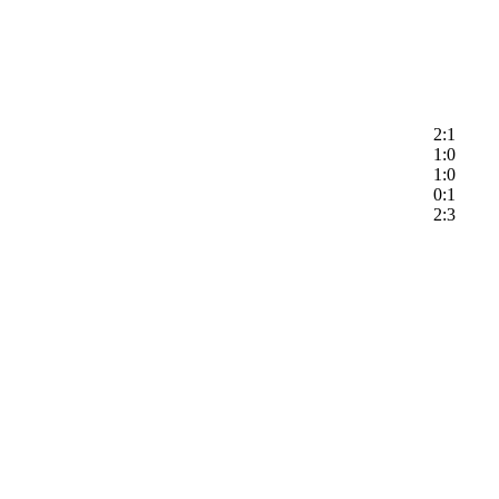
2:1
1:0
1:0
0:1
2:3