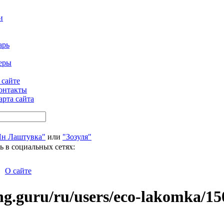
и
арь
еры
 сайте
онтакты
арта сайта
Ян Лаштувка"
или
"Зозуля"
ь в социальных сетях:
О сайте
ng.guru/ru/users/eco-lakomka/1