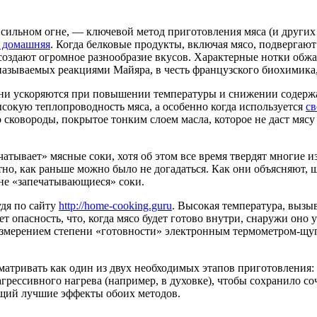
 сильном огне, — ключевой метод приготовления мяса (и других
а домашняя
. Когда белковые продукты, включая мясо, подвергаю
создают огромное разнообразие вкусов. Характерные нотки обжа
 называемых реакциями Майяра, в честь французского биохимика,
Они ускоряются при повышении температуры и снижении содержа
ысокую теплопроводность мяса, а особенно когда используется
св
 сковороды, покрытое тонким слоем масла, которое не даст мясу
чатывает» мясные соки, хотя об этом все время твердят многие и
но, как раньше можно было не догадаться. Как они объясняют, 
 не «запечатывающиеся» соки.
удя по сайту
http://home-cooking.guru
. Высокая температура, выз
 опасность, что, когда мясо будет готово внутри, снаружи оно 
измерением степени «готовности» электронным термометром-щуп
атривать как один из двух необходимых этапов приготовления: 
 агрессивного нагрева (например, в духовке), чтобы сохранило 
ющий лучшие эффекты обоих методов.